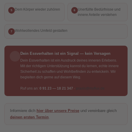
Dem Körper wieder zuhören
Unerfüllte Bedürfnisse und
5
6
innere Anteile verstehen
Wohlwollendes Umfeld gestalten
7
Dein Essverhalten ist ein Signal — kein Versagen
Dein Essverhalten ist ein Ausdruck deines inneren Erlebens.
Mit der richtigen Unterstützung kannst du lernen, echte innere
Sicherheit zu schaffen und Wohlbefinden zu entwickeln. Wir
begleiten dich gerne auf diesem Weg.
Ruf uns an:
0 91 23 — 18 21 347
·
praxis@myflux.de
Informiere dich
hier über unsere Preise
und vereinbare gleich
deinen ersten Termin
.