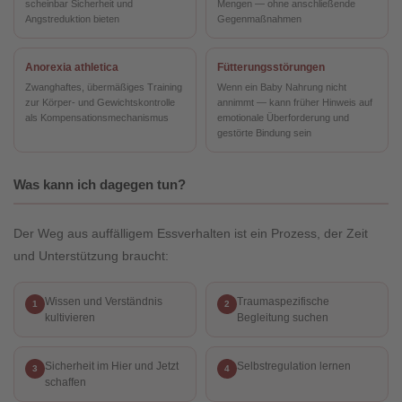
scheinbar Sicherheit und
Mengen — ohne anschließende
Angstreduktion bieten
Gegenmaßnahmen
Anorexia athletica
Fütterungsstörungen
Zwanghaftes, übermäßiges Training
Wenn ein Baby Nahrung nicht
zur Körper- und Gewichtskontrolle
annimmt — kann früher Hinweis auf
als Kompensationsmechanismus
emotionale Überforderung und
gestörte Bindung sein
Was kann ich dagegen tun?
Der Weg aus auffälligem Essverhalten ist ein Prozess, der Zeit
und Unterstützung braucht:
Wissen und Verständnis
Traumaspezifische
1
2
kultivieren
Begleitung suchen
Sicherheit im Hier und Jetzt
Selbstregulation lernen
3
4
schaffen