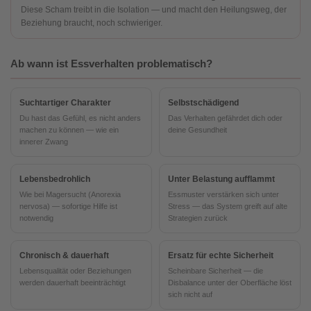
Diese Scham treibt in die Isolation — und macht den Heilungsweg, der
Beziehung braucht, noch schwieriger.
Ab wann ist Essverhalten problematisch?
Suchtartiger Charakter
Selbstschädigend
Du hast das Gefühl, es nicht anders
Das Verhalten gefährdet dich oder
machen zu können — wie ein
deine Gesundheit
innerer Zwang
Lebensbedrohlich
Unter Belastung aufflammt
Wie bei Magersucht (Anorexia
Essmuster verstärken sich unter
nervosa) — sofortige Hilfe ist
Stress — das System greift auf alte
notwendig
Strategien zurück
Chronisch & dauerhaft
Ersatz für echte Sicherheit
Lebensqualität oder Beziehungen
Scheinbare Sicherheit — die
werden dauerhaft beeinträchtigt
Disbalance unter der Oberfläche löst
sich nicht auf