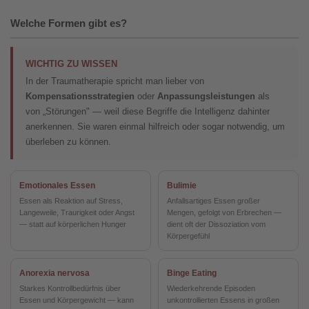
Welche Formen gibt es?
WICHTIG ZU WISSEN
In der Traumatherapie spricht man lieber von
Kompensationsstrategien
oder
Anpassungsleistungen
als
von „Störungen" — weil diese Begriffe die Intelligenz dahinter
anerkennen. Sie waren einmal hilfreich oder sogar notwendig, um
überleben zu können.
Emotionales Essen
Bulimie
Essen als Reaktion auf Stress,
Anfallsartiges Essen großer
Langeweile, Traurigkeit oder Angst
Mengen, gefolgt von Erbrechen —
— statt auf körperlichen Hunger
dient oft der Dissoziation vom
Körpergefühl
Anorexia nervosa
Binge Eating
Starkes Kontrollbedürfnis über
Wiederkehrende Episoden
Essen und Körpergewicht — kann
unkontrollierten Essens in großen