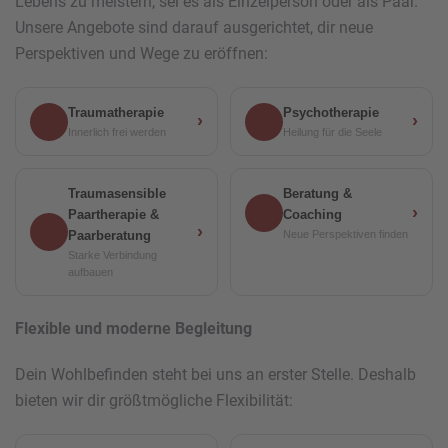
Lebens zu meistern, sei es als Einzelperson oder als Paar.
Unsere Angebote sind darauf ausgerichtet, dir neue
Perspektiven und Wege zu eröffnen:
Traumatherapie
Psychotherapie
›
›
Innerlich frei werden
Heilung für die Seele
Traumasensible
Beratung &
›
Paartherapie &
Coaching
›
Paarberatung
Neue Perspektiven finden
Starke Verbindung
aufbauen
Flexible und moderne Begleitung
Dein Wohlbefinden steht bei uns an erster Stelle. Deshalb
bieten wir dir größtmögliche Flexibilität: