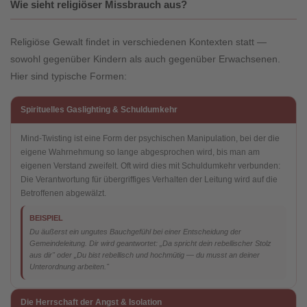
Wie sieht religiöser Missbrauch aus?
Religiöse Gewalt findet in verschiedenen Kontexten statt —
sowohl gegenüber Kindern als auch gegenüber Erwachsenen.
Hier sind typische Formen:
Spirituelles Gaslighting & Schuldumkehr
Mind-Twisting ist eine Form der psychischen Manipulation, bei der die
eigene Wahrnehmung so lange abgesprochen wird, bis man am
eigenen Verstand zweifelt. Oft wird dies mit Schuldumkehr verbunden:
Die Verantwortung für übergriffiges Verhalten der Leitung wird auf die
Betroffenen abgewälzt.
BEISPIEL
Du äußerst ein ungutes Bauchgefühl bei einer Entscheidung der
Gemeindeleitung. Dir wird geantwortet: „Da spricht dein rebellischer Stolz
aus dir" oder „Du bist rebellisch und hochmütig — du musst an deiner
Unterordnung arbeiten."
Die Herrschaft der Angst & Isolation