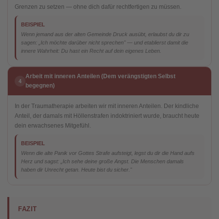
Grenzen zu setzen — ohne dich dafür rechtfertigen zu müssen.
BEISPIEL
Wenn jemand aus der alten Gemeinde Druck ausübt, erlaubst du dir zu
sagen: „Ich möchte darüber nicht sprechen" — und etablierst damit die
innere Wahrheit: Du hast ein Recht auf dein eigenes Leben.
Arbeit mit inneren Anteilen (Dem verängstigten Selbst
4
begegnen)
In der Traumatherapie arbeiten wir mit inneren Anteilen. Der kindliche
Anteil, der damals mit Höllenstrafen indoktriniert wurde, braucht heute
dein erwachsenes Mitgefühl.
BEISPIEL
Wenn die alte Panik vor Gottes Strafe aufsteigt, legst du dir die Hand aufs
Herz und sagst: „Ich sehe deine große Angst. Die Menschen damals
haben dir Unrecht getan. Heute bist du sicher."
FAZIT