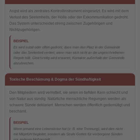
Angst wird als zentrales Kontrollinstrument eingesetzt. Es wird mit dem
Verlust des Seelenheils, der Hölle oder der Exkommunikation gedroht.
Das System unterscheidet streng zwischen Zugehörigen und
Nichtzugehörigen.
BEISPIEL
Es wird subtil oder offen gedroht, dass man den Platz in der Gemeinde
oder das Seelenheil verliert, wenn man sich nicht an die ungeschriebenen
Regeln hält. Gleichzeitig wird erwartet, Kontakte außerhalb der Gemeinde
abzubrechen.
Toxische Beschämung & Dogma der Sündhaftigkeit
Den Mitgliedern wird vermittelt, sie seien im tiefsten Kern schlecht und
von Natur aus sündig. Natürliche menschliche Regungen werden als
schwere Sünde deklariert. Menschen werden öffentlich gedemütigt und
beschämt.
BEISPIEL
Wenn jemand eine Lebenskrise hat (z. B. eine Trennung), wird dies nicht
mit Mitgefühl begleitet, sondern als Strafe Gottes für verborgene Sünden
vor anderen bloßgestellt.