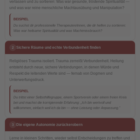
verlassen und zu sortieren: Was war gesunde, tröstende Spiritualität —
und was war reine menschliche Machtausübung und Manipulation?
BEISPIEL
Du suchst dir professionelle Therapeuten/innen, die dir helfen zu sortieren:
Was war heilsame Spiritualität und was Machtmissbrauch?
Sichere Räume und echte Verbundenheit finden
2
Religiöses Trauma isoliert. Trauma zerreißt Verbundenheit. Heilung
entsteht durch neue, sichere Verbindungen, in denen Würde und
Respekt die leitenden Werte sind — fernab von Dogmen und
Unterwerfungsdruck.
BEISPIEL
Du trittst einer Selbsthilfegruppe, einem Sportverein oder einem freien Kreis
bei und machst die korrigierende Erfahrung: „Ich bin wertvoll und
willkommen, einfach weil ich da bin — ohne Leistung oder Anpassung."
Die eigene Autonomie zurückerobern
3
Lerne in kleinen Schritten, wieder selbst Entscheidungen zu treffen und