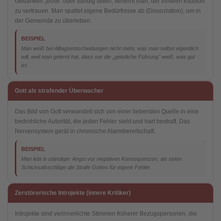
Gedanken „böse" oder sündig seien, verlernt man, der inneren Intuition
zu vertrauen. Man spaltet eigene Bedürfnisse ab (Dissoziation), um in
der Gemeinde zu überleben.
BEISPIEL
Man weiß bei Alltagsentscheidungen nicht mehr, was man selbst eigentlich
will, weil man gelernt hat, dass nur die „geistliche Führung" weiß, was gut
ist.
Gott als strafender Überwacher
Das Bild von Gott verwandelt sich von einer liebenden Quelle in eine
bedrohliche Autorität, die jeden Fehler sieht und hart bestraft. Das
Nervensystem gerät in chronische Alarmbereitschaft.
BEISPIEL
Man lebt in ständiger Angst vor negativen Konsequenzen, als seien
Schicksalsschläge die Strafe Gottes für eigene Fehler.
Zerstörerische Introjekte (innere Kritiker)
Introjekte sind verinnerlichte Stimmen früherer Bezugspersonen, die