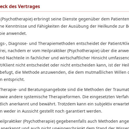
weck des Vertrages
r (Psychotherapie) erbringt seine Dienste gegenüber dem Patienten
ine Kenntnisse und Fähigkeiten der Ausübung der Heilkunde zur 
pie anwendet.
gs-, Diagnose- und Therapiemethoden entscheidet der Patient/Kli
 frei, nachdem er vom Heilpraktiker (Psychotherapie) über die a
nd Nachteile in fachlicher und wirtschaftlicher Hinsicht umfassen
t/Klient nicht entscheidet oder nicht entscheiden kann, ist der Hei
) befugt, die Methode anzuwenden, die dem mutmaßlichen Willen 
n entspricht.
Therapie- und Beratungsangebote sind die Methoden der Traumat
sowie andere systemische Therapieformen. Die eingesetzten Verf
tlich anerkannt und bewährt. Trotzdem kann ein subjektiv erwartet
en weder in Aussicht gestellt noch garantiert werden.
ilpraktiker (Psychotherapie) gegebenenfalls auch Methoden ange
 anerkannt und auch nicht uneingeschränkt dem Stand der Wissen