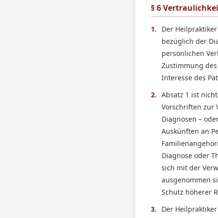
§ 6 Vertraulichk
1.
Der Heilpraktiker
bezüglich der D
persönlichen Ver
Zustimmung des P
Interesse des Pa
2.
Absatz 1 ist nic
Vorschriften zur 
Diagnosen – oder 
Auskünften an Pe
Familienangehöri
Diagnose oder Th
sich mit der Ver
ausgenommen sind
Schutz höherer R
3.
Der Heilpraktike