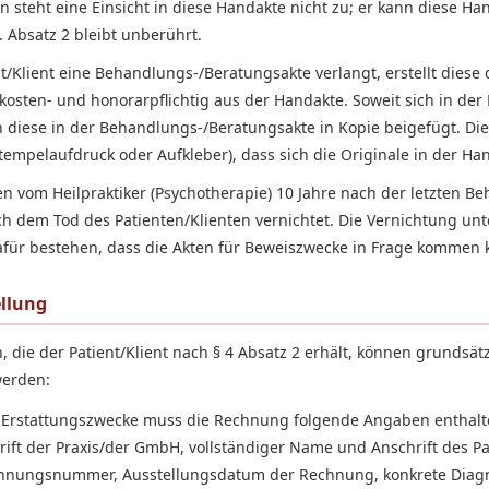
n steht eine Einsicht in diese Handakte nicht zu; er kann diese Ha
 Absatz 2 bleibt unberührt.
t/Klient eine Behandlungs-/Beratungsakte verlangt, erstellt diese 
 kosten- und honorarpflichtig aus der Handakte. Soweit sich in der
 diese in der Behandlungs-/Beratungsakte in Kopie beigefügt. Die
tempelaufdruck oder Aufkleber), dass sich die Originale in der Ha
 vom Heilpraktiker (Psychotherapie) 10 Jahre nach der letzten 
ch dem Tod des Patienten/Klienten vernichtet. Die Vernichtung unt
für bestehen, dass die Akten für Beweiszwecke in Frage kommen 
llung
die der Patient/Klient nach § 4 Absatz 2 erhält, können grundsätzl
werden:
 Erstattungszwecke muss die Rechnung folgende Angaben enthalte
ft der Praxis/der GmbH, vollständiger Name und Anschrift des Pa
chnungsnummer, Ausstellungsdatum der Rechnung, konkrete Diag