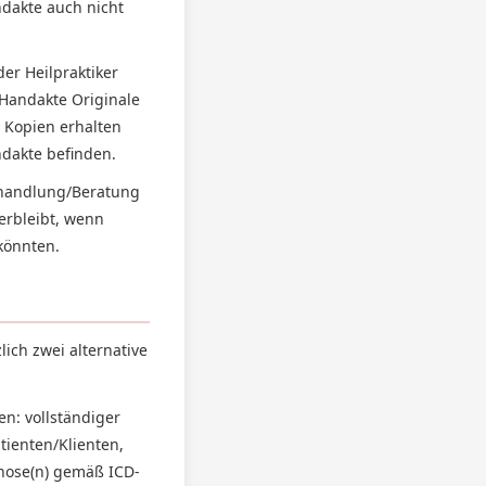
ndakte auch nicht
der Heilpraktiker
 Handakte Originale
 Kopien erhalten
ndakte befinden.
Behandlung/Beratung
erbleibt, wenn
könnten.
ich zwei alternative
n: vollständiger
tienten/Klienten,
nose(n) gemäß ICD-