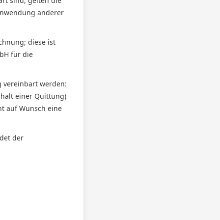
rt sind, gelten die
e Anwendung anderer
chnung; diese ist
bH für die
g vereinbart werden:
alt einer Quittung)
nt auf Wunsch eine
det der