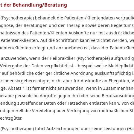
eit der Behandlung/Beratung
 (Psychotherapie) behandelt die Patienten-/Klientendaten vertrauli
iagnose, der Beratungen und der Therapie sowie deren Begleitum
hältnissen des Patienten/Klienten Auskünfte nur mit ausdrücklicher
atienten/Klienten. Auf die Schriftform kann verzichtet werden, w
tienten/Klienten erfolgt und anzunehmen ist, dass der Patient/Kli
ht anzuwenden, wenn der Heilpraktiker (Psychotherapie) aufgrund g
Weitergabe der Daten verpflichtet ist – beispielsweise Meldepflich
auf behördliche oder gerichtliche Anordnung auskunftspflichtig ist
rsonensorgeberechtigte, nicht aber für Auskünfte an Ehegatten, 
ge. Absatz 1 ist ferner nicht anzuwenden, wenn in Zusammenhan
erapie persönliche Angriffe gegen ihn oder seine Berufsausübung
wendung zutreffender Daten oder Tatsachen entlasten kann. Von d
 generell die Vereitelung oder Verfolgung von mutmaßlichen St
echtsgüter.
r (Psychotherapie) führt Aufzeichnungen über seine Leistungen (H