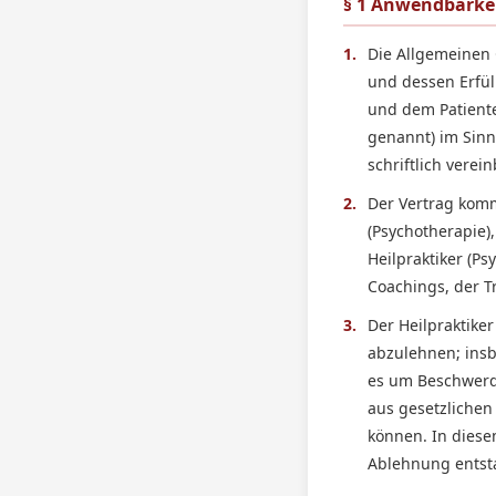
§ 1 Anwendbarke
1.
Die Allgemeinen
und dessen Erfül
und dem Patiente
genannt) im Sinn
schriftlich verei
2.
Der Vertrag komm
(Psychotherapie
Heilpraktiker (P
Coachings, der T
3.
Der Heilpraktike
abzulehnen; insb
es um Beschwerde
aus gesetzlichen
können. In diesem
Ablehnung entst