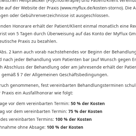
 zwischen Heilpraktiker (Psychotherapie) und Patient/Klient vereinba
iste auf der Website der Praxis (www.myflux.de/kosten-storno). Di
en oder Gebührenverzeichnisse ist ausgeschlossen.
enden Honorare erhält der Patient/Klient einmal monatlich eine Re
Frist von 5 Tagen durch Überweisung auf das Konto der MyFlux Gm
eutische Praxis zu bezahlen.
4 Abs. 2 kann auch vorab nachstehendes vor Beginn der Behandlun
d nach jeder Behandlung vom Patienten bar (auf Wunsch gegen Erh
h Abschluss der Behandlung oder am Jahresende erhält der Patie
gemäß § 7 der Allgemeinen Geschäftsbedingungen.
spruch genommenen, fest vereinbarten Behandlungsterminen schul
r Praxis ein Ausfallhonorar wie folgt:
age vor dem vereinbarten Termin:
50 % der Kosten
ag vor dem vereinbarten Termin:
75 % der Kosten
des vereinbarten Termins:
100 % der Kosten
chnahme ohne Absage:
100 % der Kosten