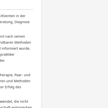
/Klienten in der
Beratung, Diagnose
ent nach seinen
nwendbaren Methoden
d informiert wurde.
lpraktiker
des
herapie, Paar- und
ahren und Methoden
er Erfolg des
wendet, die nicht
schaft entsprechen.