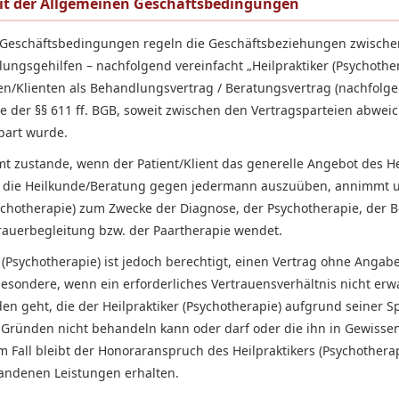
it der Allgemeinen Geschäftsbedingungen
 Geschäftsbedingungen regeln die Geschäftsbeziehungen zwischen
lungsgehilfen – nachfolgend vereinfacht „Heilpraktiker (Psychothe
n/Klienten als Behandlungsvertrag / Beratungsvertrag (nachfolge
e der §§ 611 ff. BGB, soweit zwischen den Vertragsparteien abwei
nbart wurde.
t zustande, wenn der Patient/Klient das generelle Angebot des He
), die Heilkunde/Beratung gegen jedermann auszuüben, annimmt u
sychotherapie) zum Zwecke der Diagnose, der Psychotherapie, der 
rauerbegleitung bzw. der Paartherapie wendet.
r (Psychotherapie) ist jedoch berechtigt, einen Vertrag ohne Anga
esondere, wenn ein erforderliches Vertrauensverhältnis nicht erw
n geht, die der Heilpraktiker (Psychotherapie) aufgrund seiner Sp
 Gründen nicht behandeln kann oder darf oder die ihn in Gewissen
 Fall bleibt der Honoraranspruch des Heilpraktikers (Psychotherapi
andenen Leistungen erhalten.