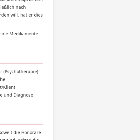
ießlich nach
en will, hat er dies
keine Medikamente
er (Psychotherapie)
che
/Klient
se und Diagnose
 Soweit die Honorare