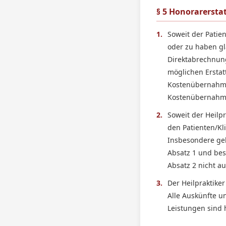
§ 5 Honorarersta
1.
Soweit der Patien
oder zu haben gla
Direktabrechnung
möglichen Erstat
Kostenübernahmez
Kostenübernahm
2.
Soweit der Heilp
den Patienten/Kl
Insbesondere gel
Absatz 1 und bes
Absatz 2 nicht a
3.
Der Heilpraktiker
Alle Auskünfte u
Leistungen sind h