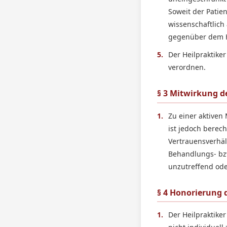
Soweit der Patie
wissenschaftlich
gegenüber dem Hei
5.
Der Heilpraktike
verordnen.
§ 3 Mitwirkung d
1.
Zu einer aktiven 
ist jedoch berec
Vertrauensverhäl
Behandlungs- bzw
unzutreffend ode
§ 4 Honorierung 
1.
Der Heilpraktiker